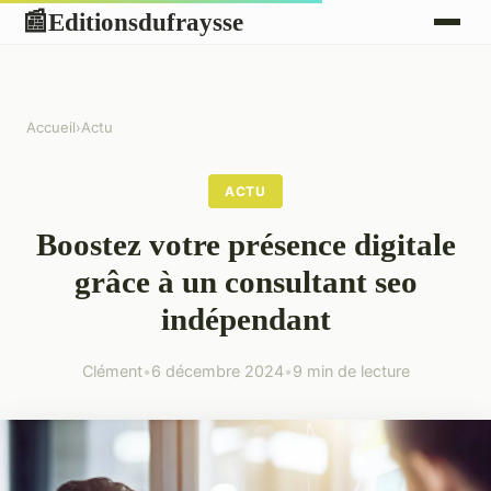
Editionsdufraysse
📰
Accueil
›
Actu
ACTU
Boostez votre présence digitale
grâce à un consultant seo
indépendant
Clément
•
6 décembre 2024
•
9 min de lecture