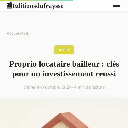
Editionsdufraysse
📰
Accueil
›
Actu
ACTU
Proprio locataire bailleur : clés
pour un investissement réussi
Clément
•
6 octobre 2024
•
4 min de lecture