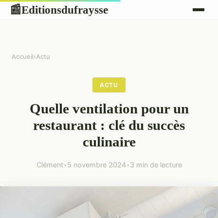
Editionsdufraysse
📰
Accueil
›
Actu
ACTU
Quelle ventilation pour un
restaurant : clé du succès
culinaire
Clément
•
5 novembre 2024
•
3 min de lecture