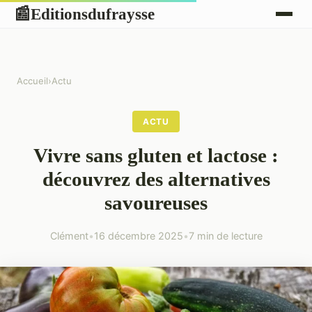
Editionsdufraysse
📰
Accueil
›
Actu
ACTU
Vivre sans gluten et lactose :
découvrez des alternatives
savoureuses
Clément
•
16 décembre 2025
•
7 min de lecture