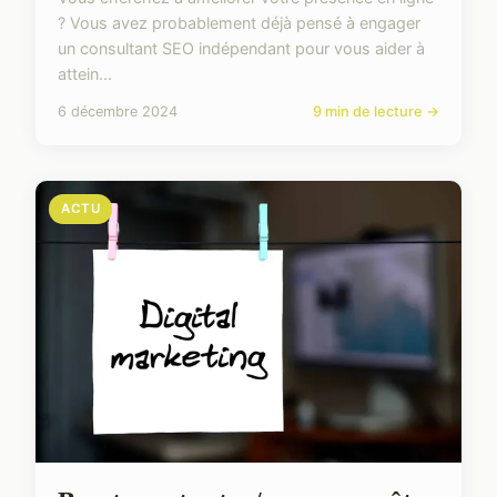
? Vous avez probablement déjà pensé à engager
un consultant SEO indépendant pour vous aider à
attein...
6 décembre 2024
9 min de lecture →
ACTU