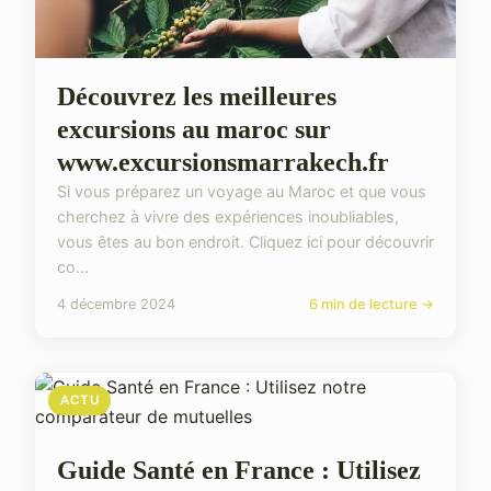
Découvrez les meilleures
excursions au maroc sur
www.excursionsmarrakech.fr
Si vous préparez un voyage au Maroc et que vous
cherchez à vivre des expériences inoubliables,
vous êtes au bon endroit. Cliquez ici pour découvrir
co...
4 décembre 2024
6 min de lecture →
ACTU
Guide Santé en France : Utilisez