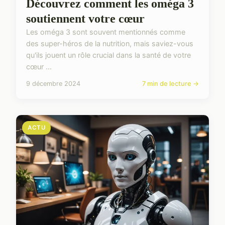
Découvrez comment les oméga 3
soutiennent votre cœur
Les oméga 3 sont souvent mentionnés comme
des super-héros de la nutrition, mais saviez-vous
qu'ils jouent un rôle crucial dans la santé de votre
cœur ...
9 décembre 2024
7 min de lecture →
ACTU