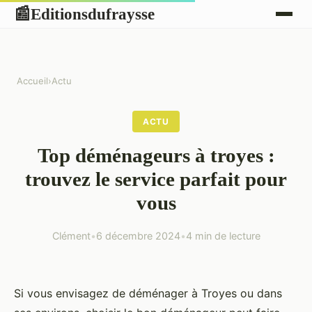
Editionsdufraysse
📰
Accueil
›
Actu
ACTU
Top déménageurs à troyes :
trouvez le service parfait pour
vous
Clément
•
6 décembre 2024
•
4 min de lecture
Si vous envisagez de déménager à Troyes ou dans