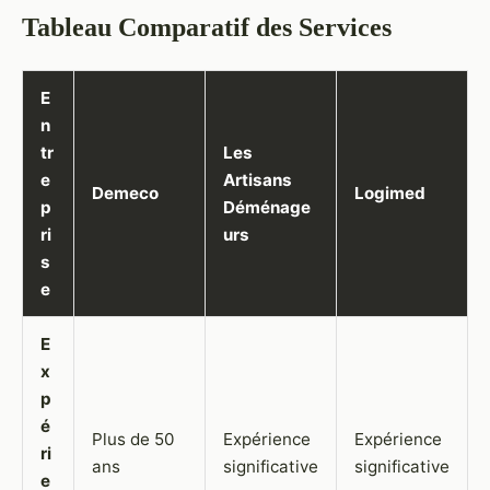
Tableau Comparatif des Services
E
n
tr
Les
e
Artisans
Demeco
Logimed
p
Déménage
ri
urs
s
e
E
x
p
é
Plus de 50
Expérience
Expérience
ri
ans
significative
significative
e