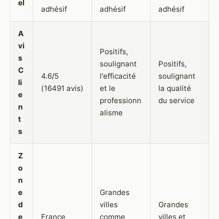
el
adhésif
adhésif
adhésif
A
vi
Positifs,
s
soulignant
Positifs,
C
4.6/5
l'efficacité
soulignant
li
(16491 avis)
et le
la qualité
e
professionn
du service
n
alisme
t
s
Z
o
n
e
Grandes
d
villes
Grandes
e
France
comme
villes et