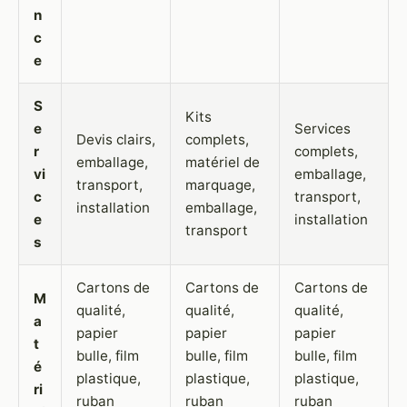
n
c
e
S
Kits
e
Services
Devis clairs,
complets,
r
complets,
emballage,
matériel de
vi
emballage,
transport,
marquage,
c
transport,
installation
emballage,
e
installation
transport
s
Cartons de
Cartons de
Cartons de
M
qualité,
qualité,
qualité,
a
papier
papier
papier
t
bulle, film
bulle, film
bulle, film
é
plastique,
plastique,
plastique,
ri
ruban
ruban
ruban